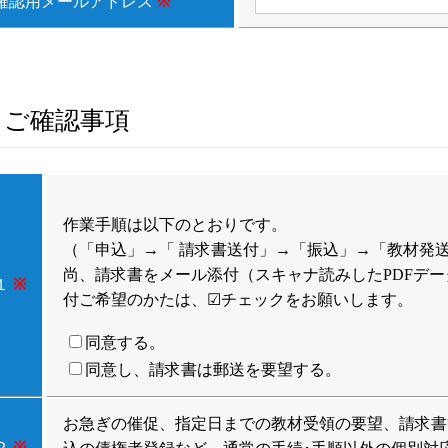
確認用メールアドレス
※
ご確認事項
作業手順は以下のとおりです。
（「申込」→「 請求書送付」→「振込」→「教材発
尚、請求書をメール添付（スキャナ読みしたPDFデ
１
※
付ご希望のかたは、☑チェックをお願いします。
同意する。
同意し、請求書は郵送を要望する。
お急ぎの催促、指定日までの教材受領の要望、請求書
２
※