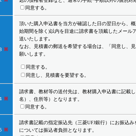
込の債権者登録など、通常の手続･手順以外の個別対
同意する。
頂いた購入申込書を当方が確認した日の翌日から、概ね
始期間を除く)以内を目途に請求書を頂戴したメール
送いたします｡
なお、見積書の郵送を希望する場合は、「同意し、見
３
※
願いします。
同意する。
同意し、見積書を要望する。
請求書、教材等の送付先は、教材購入申込書に記載し
４
※
名）、住所等）となります。
同意する。
請求書記載の指定振込先（三菱UFJ銀行）にお振込み
５
※
については振込者負担となります。