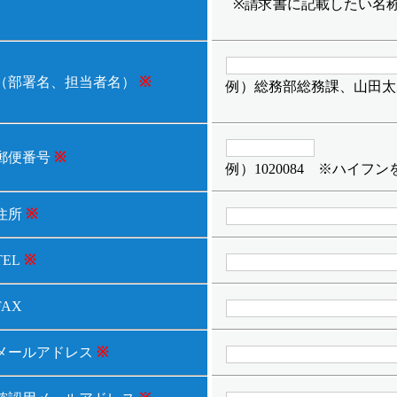
請求書に記載したい名
（部署名、担当者名）
※
例）総務部総務課、山田太
郵便番号
※
例）1020084 ※ハイ
住所
※
TEL
※
FAX
メールアドレス
※