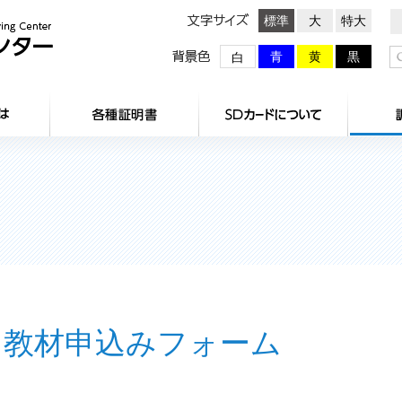
文字サイズ
標準
大
特大
背景色
青
黄
黒
白
HOME
センターとは
各種証明
教材申込みフォーム