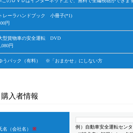
※このＤＶＤはインターネット上で、無料で全編視聴ができま
トレーラハンドブック 小冊子(*1)
300円
大型貨物車の安全運転 DVD
1,080円
ゆうパック（有料） ※「おまかせ」にしない方
購入者情報
例）自動車安全運転センタ
氏名（会社名）
※