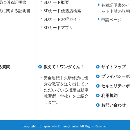
歴に係る証明書
SDカード概要
各種証明書のイ
故に関する証明書
SDカード優遇店検索
ット申請の説
SDカードお得ガイド
申請ページ
SDカードアプリ
る質問
教えて！ワンダくん！
サイトマップ
プライバシーポ
安全運転中央研修所に優
秀な教官を送り出してい
セキュリティポ
ただいている指定自動車
利用規約
教習所（学校）をご紹介
します。
お問い合わせ
Copyright (C) Japan Safe Driving Center. All Rights Reserved.