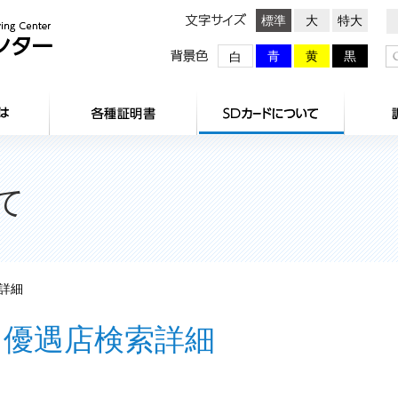
文字サイズ
標準
大
特大
背景色
青
黄
黒
白
HOME
センターとは
各種証明
て
詳細
優遇店検索詳細