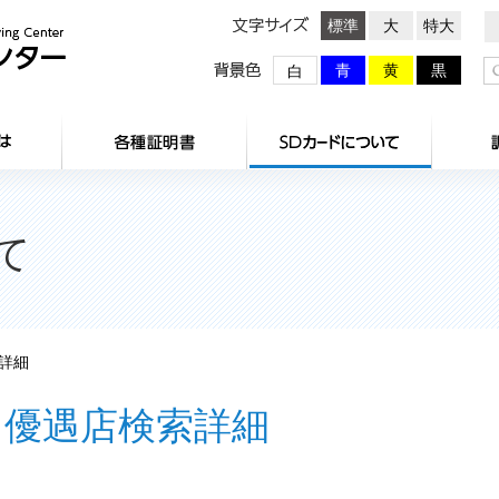
文字サイズ
標準
大
特大
背景色
青
黄
黒
白
HOME
センターとは
各種証明
て
詳細
優遇店検索詳細