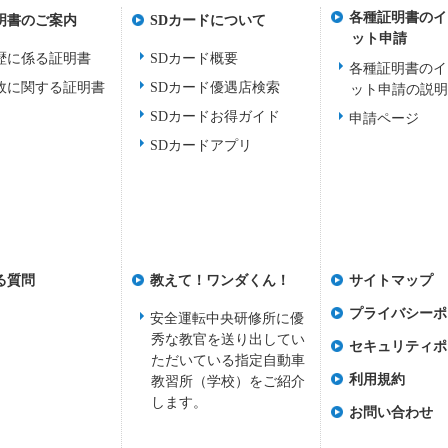
各種証明書のイ
明書のご案内
SDカードについて
ット申請
歴に係る証明書
SDカード概要
各種証明書のイ
故に関する証明書
SDカード優遇店検索
ット申請の説
SDカードお得ガイド
申請ページ
SDカードアプリ
る質問
教えて！ワンダくん！
サイトマップ
プライバシーポ
安全運転中央研修所に優
秀な教官を送り出してい
セキュリティポ
ただいている指定自動車
利用規約
教習所（学校）をご紹介
します。
お問い合わせ