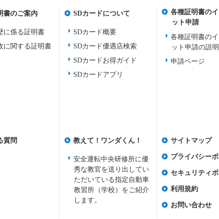
各種証明書のイ
明書のご案内
SDカードについて
ット申請
歴に係る証明書
SDカード概要
各種証明書のイ
故に関する証明書
SDカード優遇店検索
ット申請の説
SDカードお得ガイド
申請ページ
SDカードアプリ
る質問
教えて！ワンダくん！
サイトマップ
プライバシーポ
安全運転中央研修所に優
秀な教官を送り出してい
セキュリティポ
ただいている指定自動車
利用規約
教習所（学校）をご紹介
します。
お問い合わせ