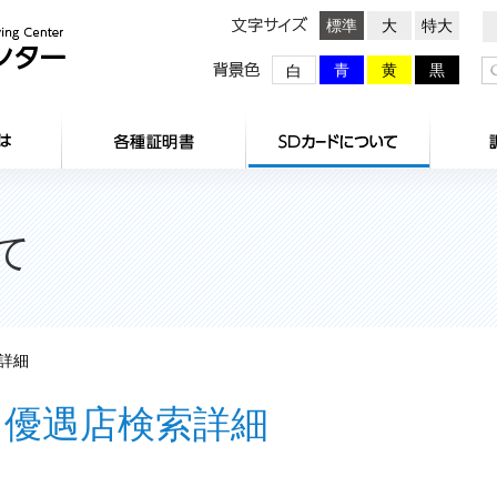
文字サイズ
標準
大
特大
背景色
青
黄
黒
白
HOME
センターとは
各種証明
て
詳細
優遇店検索詳細