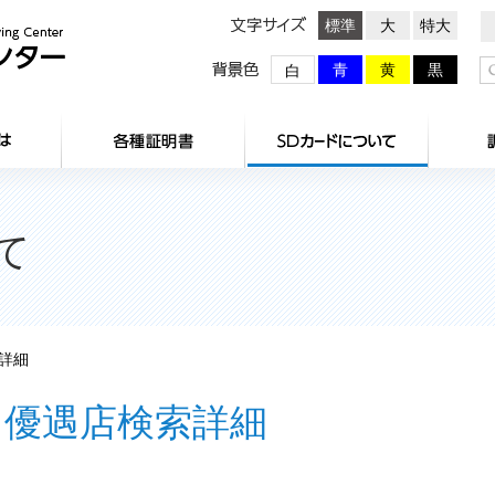
文字サイズ
標準
大
特大
背景色
青
黄
黒
白
HOME
センターとは
各種証明
て
詳細
優遇店検索詳細