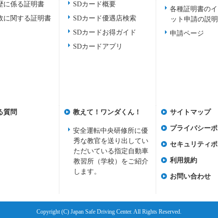
歴に係る証明書
SDカード概要
各種証明書のイ
故に関する証明書
SDカード優遇店検索
ット申請の説
SDカードお得ガイド
申請ページ
SDカードアプリ
る質問
教えて！ワンダくん！
サイトマップ
プライバシーポ
安全運転中央研修所に優
秀な教官を送り出してい
セキュリティポ
ただいている指定自動車
利用規約
教習所（学校）をご紹介
します。
お問い合わせ
Copyright (C) Japan Safe Driving Center. All Rights Reserved.