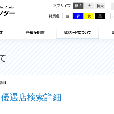
文字サイズ
標準
大
特大
背景色
青
黄
黒
白
HOME
センターとは
各種証明
て
詳細
優遇店検索詳細