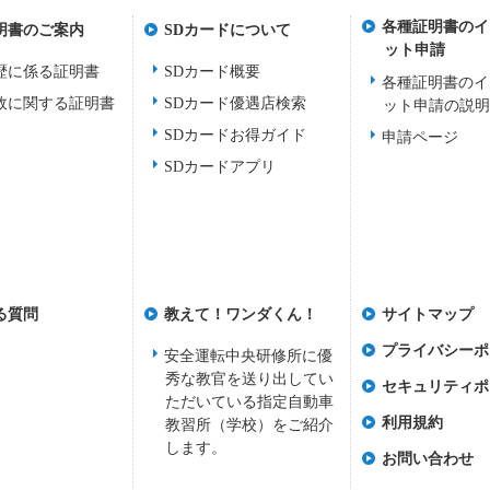
各種証明書のイ
明書のご案内
SDカードについて
ット申請
歴に係る証明書
SDカード概要
各種証明書のイ
故に関する証明書
SDカード優遇店検索
ット申請の説
SDカードお得ガイド
申請ページ
SDカードアプリ
る質問
教えて！ワンダくん！
サイトマップ
プライバシーポ
安全運転中央研修所に優
秀な教官を送り出してい
セキュリティポ
ただいている指定自動車
利用規約
教習所（学校）をご紹介
します。
お問い合わせ