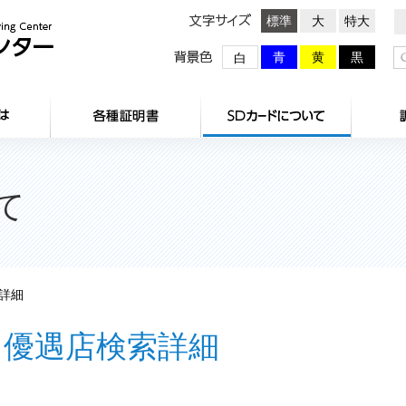
文字サイズ
標準
大
特大
背景色
青
黄
黒
白
HOME
センターとは
各種証明
て
詳細
優遇店検索詳細