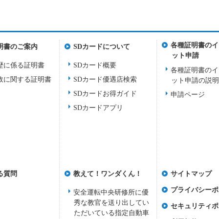
各種証明書のイ
明書のご案内
SDカードについて
ット申請
歴に係る証明書
SDカード概要
各種証明書のイ
故に関する証明書
SDカード優遇店検索
ット申請の説
SDカードお得ガイド
申請ページ
SDカードアプリ
る質問
教えて！ワンダくん！
サイトマップ
プライバシーポ
安全運転中央研修所に優
秀な教官を送り出してい
セキュリティポ
ただいている指定自動車