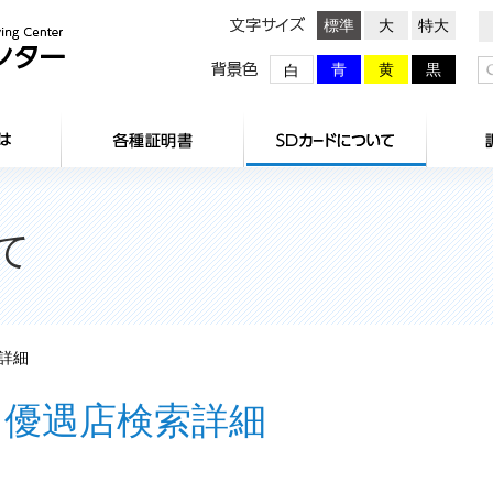
文字サイズ
標準
大
特大
背景色
青
黄
黒
白
HOME
センターとは
各種証明
て
詳細
優遇店検索詳細