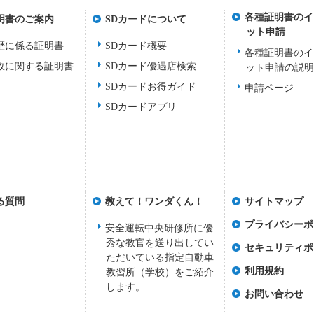
各種証明書のイ
明書のご案内
SDカードについて
ット申請
歴に係る証明書
SDカード概要
各種証明書のイ
故に関する証明書
SDカード優遇店検索
ット申請の説
SDカードお得ガイド
申請ページ
SDカードアプリ
る質問
教えて！ワンダくん！
サイトマップ
プライバシーポ
安全運転中央研修所に優
秀な教官を送り出してい
セキュリティポ
ただいている指定自動車
利用規約
教習所（学校）をご紹介
します。
お問い合わせ