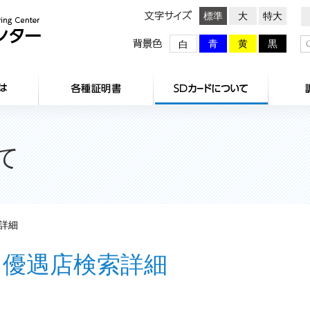
文字サイズ
標準
大
特大
背景色
青
黄
黒
白
HOME
センターとは
各種証明
て
詳細
優遇店検索詳細