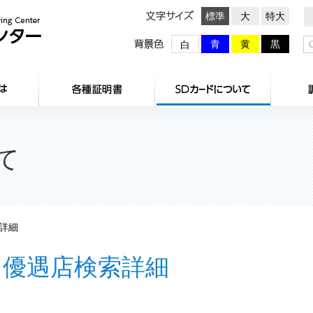
文字サイズ
標準
大
特大
背景色
青
黄
黒
白
HOME
センターとは
各種証明
て
詳細
優遇店検索詳細