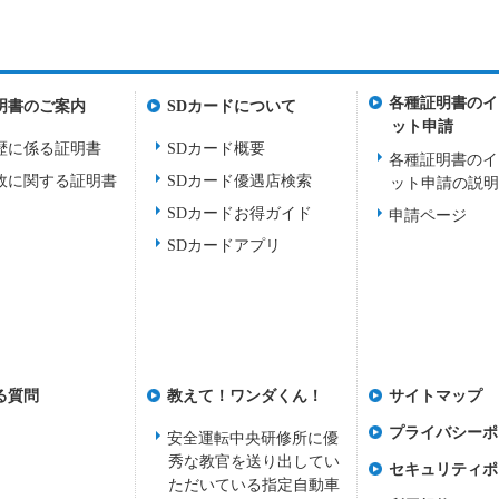
各種証明書のイ
明書のご案内
SDカードについて
ット申請
歴に係る証明書
SDカード概要
各種証明書のイ
故に関する証明書
SDカード優遇店検索
ット申請の説
SDカードお得ガイド
申請ページ
SDカードアプリ
る質問
教えて！ワンダくん！
サイトマップ
プライバシーポ
安全運転中央研修所に優
秀な教官を送り出してい
セキュリティポ
ただいている指定自動車