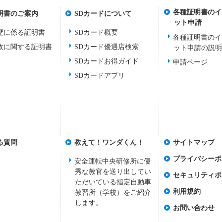
各種証明書のイ
明書のご案内
SDカードについて
ット申請
歴に係る証明書
SDカード概要
各種証明書のイ
故に関する証明書
SDカード優遇店検索
ット申請の説
SDカードお得ガイド
申請ページ
SDカードアプリ
る質問
教えて！ワンダくん！
サイトマップ
プライバシーポ
安全運転中央研修所に優
秀な教官を送り出してい
セキュリティポ
ただいている指定自動車
利用規約
教習所（学校）をご紹介
します。
お問い合わせ