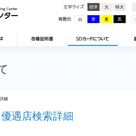
文字サイズ
標準
大
特大
背景色
青
黄
黒
白
HOME
センターとは
各種証明
て
詳細
優遇店検索詳細