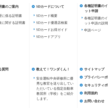
各種証明書のイ
明書のご案内
SDカードについて
ット申請
歴に係る証明書
SDカード概要
各種証明書のイ
故に関する証明書
SDカード優遇店検索
ット申請の説
SDカードお得ガイド
申請ページ
SDカードアプリ
る質問
教えて！ワンダくん！
サイトマップ
プライバシーポ
安全運転中央研修所に優
秀な教官を送り出してい
セキュリティポ
ただいている指定自動車
利用規約
教習所（学校）をご紹介
します。
お問い合わせ