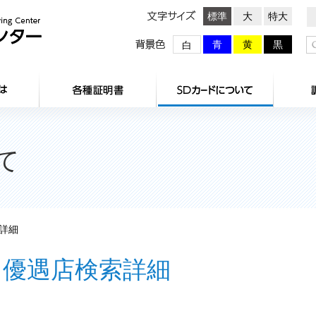
文字サイズ
標準
大
特大
背景色
青
黄
黒
白
HOME
センターとは
各種証明
て
詳細
優遇店検索詳細