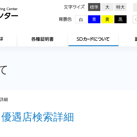
文字サイズ
標準
大
特大
背景色
青
黄
黒
白
HOME
センターとは
各種証明
て
詳細
優遇店検索詳細