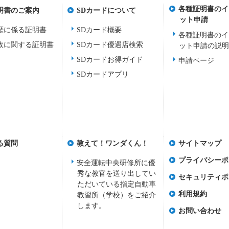
各種証明書のイ
明書のご案内
SDカードについて
ット申請
歴に係る証明書
SDカード概要
各種証明書のイ
故に関する証明書
SDカード優遇店検索
ット申請の説
SDカードお得ガイド
申請ページ
SDカードアプリ
る質問
教えて！ワンダくん！
サイトマップ
プライバシーポ
安全運転中央研修所に優
秀な教官を送り出してい
セキュリティポ
ただいている指定自動車
利用規約
教習所（学校）をご紹介
します。
お問い合わせ