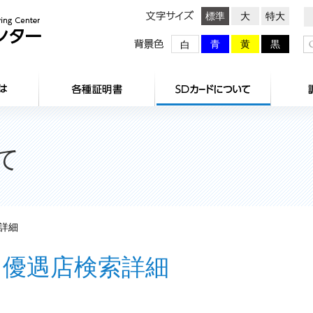
文字サイズ
標準
大
特大
背景色
青
黄
黒
白
HOME
センターとは
各種証明
て
詳細
優遇店検索詳細