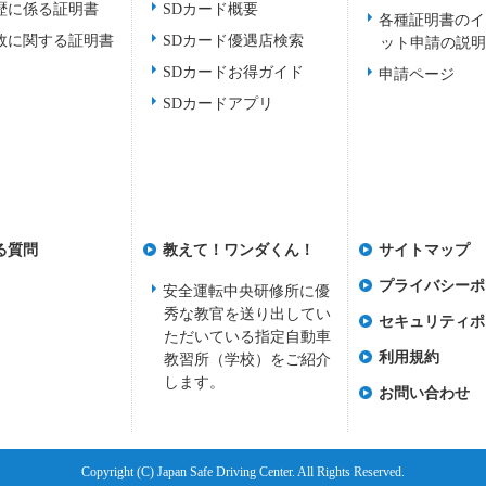
歴に係る証明書
SDカード概要
各種証明書のイ
故に関する証明書
SDカード優遇店検索
ット申請の説
SDカードお得ガイド
申請ページ
SDカードアプリ
る質問
教えて！ワンダくん！
サイトマップ
プライバシーポ
安全運転中央研修所に優
秀な教官を送り出してい
セキュリティポ
ただいている指定自動車
利用規約
教習所（学校）をご紹介
します。
お問い合わせ
Copyright (C) Japan Safe Driving Center. All Rights Reserved.