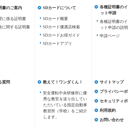
各種証明書のイ
明書のご案内
SDカードについて
ット申請
歴に係る証明書
SDカード概要
各種証明書のイ
故に関する証明書
SDカード優遇店検索
ット申請の説
SDカードお得ガイド
申請ページ
SDカードアプリ
る質問
教えて！ワンダくん！
サイトマップ
プライバシーポ
安全運転中央研修所に優
秀な教官を送り出してい
セキュリティポ
ただいている指定自動車
利用規約
教習所（学校）をご紹介
します。
お問い合わせ