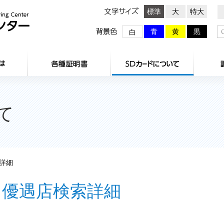
文字サイズ
標準
大
特大
背景色
青
黄
黒
白
HOME
センターとは
各種証明
て
詳細
優遇店検索詳細