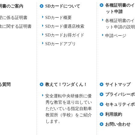
各種証明書のイ
明書のご案内
SDカードについて
ット申請
歴に係る証明書
SDカード概要
各種証明書のイ
故に関する証明書
SDカード優遇店検索
ット申請の説
SDカードお得ガイド
申請ページ
SDカードアプリ
る質問
教えて！ワンダくん！
サイトマップ
プライバシーポ
安全運転中央研修所に優
秀な教官を送り出してい
セキュリティポ
ただいている指定自動車
利用規約
教習所（学校）をご紹介
します。
お問い合わせ