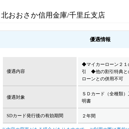
北おおさか信用金庫/千里丘支店
優遇情報
◆マイカーローン２１
優遇内容
引 ◆他の割引特典と
ローンとの併用不可
ＳＤカード（全種類）
優遇対象
明書
SDカード発行後の有効期間
２年間