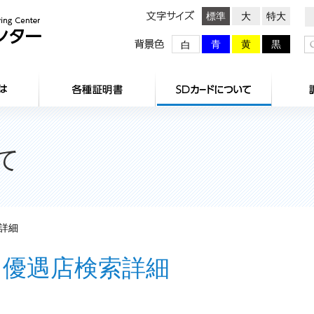
文字サイズ
標準
大
特大
背景色
青
黄
黒
白
HOME
センターとは
各種証明
て
詳細
優遇店検索詳細