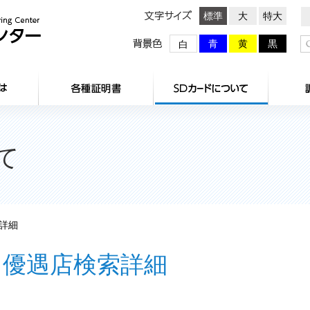
文字サイズ
標準
大
特大
背景色
青
黄
黒
白
HOME
センターとは
各種証明
て
詳細
優遇店検索詳細