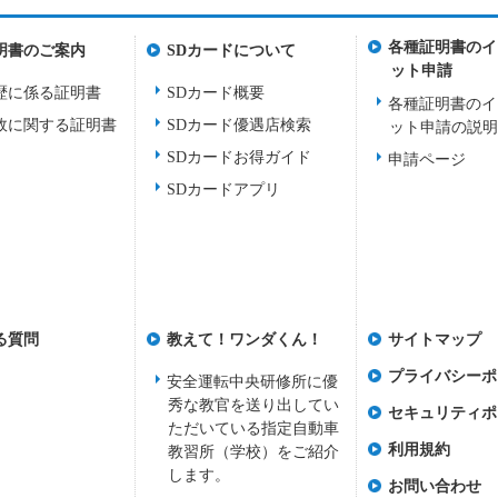
各種証明書のイ
明書のご案内
SDカードについて
ット申請
歴に係る証明書
SDカード概要
各種証明書のイ
故に関する証明書
SDカード優遇店検索
ット申請の説
SDカードお得ガイド
申請ページ
SDカードアプリ
る質問
教えて！ワンダくん！
サイトマップ
プライバシーポ
安全運転中央研修所に優
秀な教官を送り出してい
セキュリティポ
ただいている指定自動車
利用規約
教習所（学校）をご紹介
します。
お問い合わせ