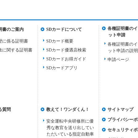
各種証明書のイ
明書のご案内
SDカードについて
ット申請
歴に係る証明書
SDカード概要
各種証明書のイ
故に関する証明書
SDカード優遇店検索
ット申請の説
SDカードお得ガイド
申請ページ
SDカードアプリ
る質問
教えて！ワンダくん！
サイトマップ
プライバシーポ
安全運転中央研修所に優
秀な教官を送り出してい
セキュリティポ
ただいている指定自動車