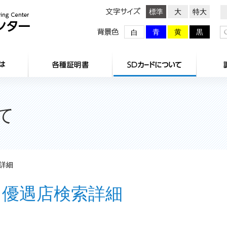
文字サイズ
標準
大
特大
背景色
青
黄
黒
白
HOME
センターとは
各種証明
て
詳細
優遇店検索詳細