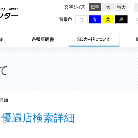
文字サイズ
標準
大
特大
背景色
青
黄
黒
白
HOME
センターとは
各種証明
て
詳細
優遇店検索詳細