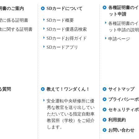
各種証明書のイ
明書のご案内
SDカードについて
ット申請
歴に係る証明書
SDカード概要
各種証明書のイ
故に関する証明書
SDカード優遇店検索
ット申請の説
SDカードお得ガイド
申請ページ
SDカードアプリ
る質問
教えて！ワンダくん！
サイトマップ
プライバシーポ
安全運転中央研修所に優
秀な教官を送り出してい
セキュリティポ
ただいている指定自動車
利用規約
教習所（学校）をご紹介
します。
お問い合わせ