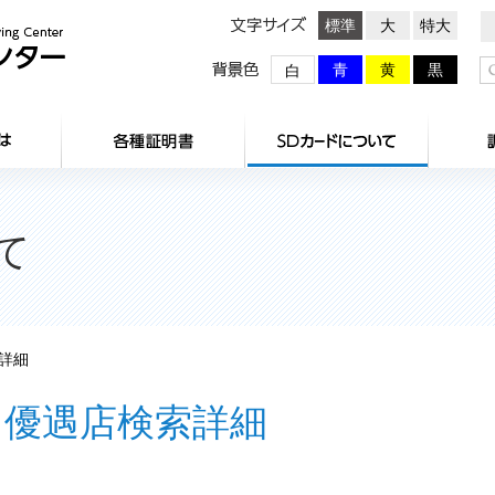
文字サイズ
標準
大
特大
背景色
青
黄
黒
白
HOME
センターとは
各種証明
て
詳細
優遇店検索詳細