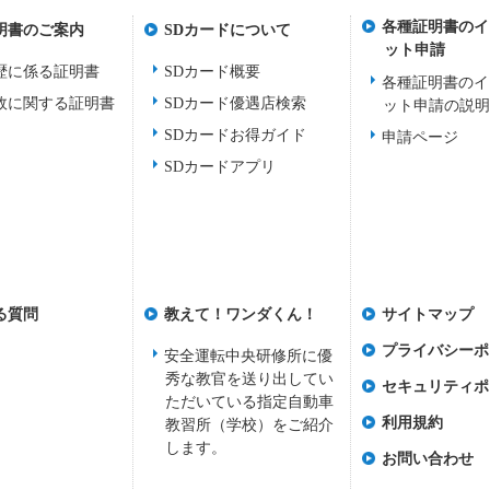
各種証明書のイ
明書のご案内
SDカードについて
ット申請
歴に係る証明書
SDカード概要
各種証明書のイ
故に関する証明書
SDカード優遇店検索
ット申請の説
SDカードお得ガイド
申請ページ
SDカードアプリ
る質問
教えて！ワンダくん！
サイトマップ
プライバシーポ
安全運転中央研修所に優
秀な教官を送り出してい
セキュリティポ
ただいている指定自動車
利用規約
教習所（学校）をご紹介
します。
お問い合わせ