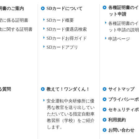
各種証明書のイ
明書のご案内
SDカードについて
ット申請
歴に係る証明書
SDカード概要
各種証明書のイ
故に関する証明書
SDカード優遇店検索
ット申請の説
SDカードお得ガイド
申請ページ
SDカードアプリ
る質問
教えて！ワンダくん！
サイトマップ
プライバシーポ
安全運転中央研修所に優
秀な教官を送り出してい
セキュリティポ
ただいている指定自動車
利用規約
教習所（学校）をご紹介
します。
お問い合わせ