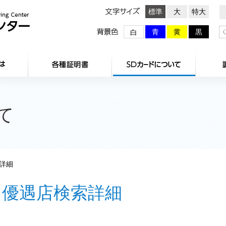
文字サイズ
標準
大
特大
背景色
青
黄
黒
白
HOME
センターとは
各種証明
て
詳細
優遇店検索詳細