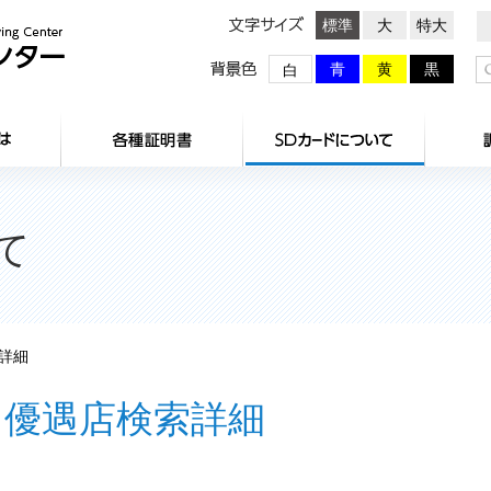
文字サイズ
標準
大
特大
背景色
青
黄
黒
白
HOME
センターとは
各種証明
て
詳細
優遇店検索詳細