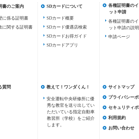
各種証明書のイ
明書のご案内
SDカードについて
ット申請
歴に係る証明書
SDカード概要
各種証明書のイ
故に関する証明書
SDカード優遇店検索
ット申請の説
SDカードお得ガイド
申請ページ
SDカードアプリ
る質問
教えて！ワンダくん！
サイトマップ
プライバシーポ
安全運転中央研修所に優
秀な教官を送り出してい
セキュリティポ
ただいている指定自動車
利用規約
教習所（学校）をご紹介
します。
お問い合わせ