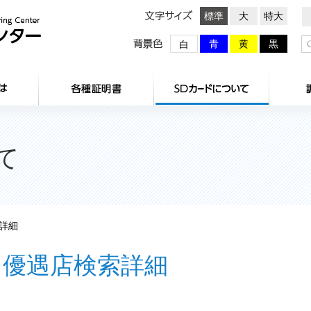
文字サイズ
標準
大
特大
背景色
青
黄
黒
白
HOME
センターとは
各種証明
て
詳細
優遇店検索詳細