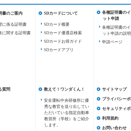
各種証明書のイ
明書のご案内
SDカードについて
ット申請
歴に係る証明書
SDカード概要
各種証明書のイ
故に関する証明書
SDカード優遇店検索
ット申請の説
SDカードお得ガイド
申請ページ
SDカードアプリ
る質問
教えて！ワンダくん！
サイトマップ
プライバシーポ
安全運転中央研修所に優
秀な教官を送り出してい
セキュリティポ
ただいている指定自動車
利用規約
教習所（学校）をご紹介
します。
お問い合わせ